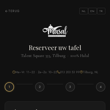
TERUG
NL
EN
TR
Reserveer uw tafel
Talent Square 333, Tilburg · 100% Halal
Ma–Vr: 11–22 · Za–Zo: 10–22
013 203 53 99
Tilburg, NL
1
2
3
4