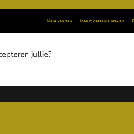
Menukaarten
Meest gestelde vragen
pteren jullie?
en en mobiele betalingen zoals Apple Pay en Google Pay.