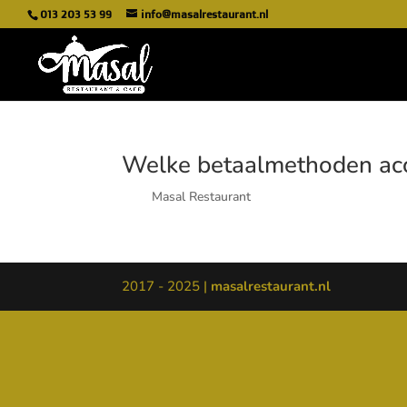
013 203 53 99
info@masalrestaurant.nl
Welke betaalmethoden acce
door
Masal Restaurant
|
1515/junjun/2424
We accepteren contant geld, creditcards, pinpass
2017 - 2025 |
masalrestaurant.nl