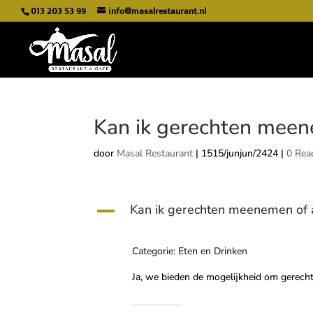
013 203 53 99
info@masalrestaurant.nl
Kan ik gerechten meen
door
Masal Restaurant
|
1515/junjun/2424
|
0 Rea
Kan ik gerechten meenemen of 
A
Categorie: Eten en Drinken
Ja, we bieden de mogelijkheid om gerecht