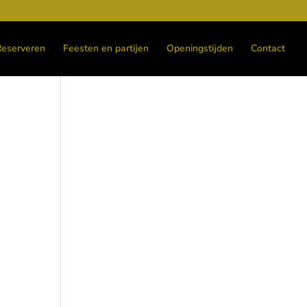
Reserveren
Feesten en partijen
Openingstijden
Contact
l