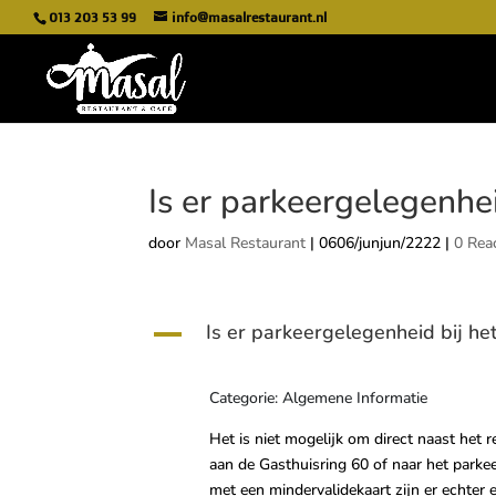
013 203 53 99
info@masalrestaurant.nl
Is er parkeergelegenhei
door
Masal Restaurant
|
0606/junjun/2222
|
0 Rea
Is er parkeergelegenheid bij he
A
Categorie: Algemene Informatie
Het is niet mogelijk om direct naast het 
aan de Gasthuisring 60 of naar het parke
met een mindervalidekaart zijn er echter 