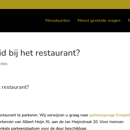
Menukaarten
Meest gestelde vragen
d bij het restaurant?
cties
t restaurant?
restaurant te parkeren. Wij verwijzen u graag naar
parkeergarage Knegte
erterrein van Albert Heijn XL aan de Jan Heijnstraat 10. Voor mensen
enkele parkeerplaatsen voor de deur beschikbaar.